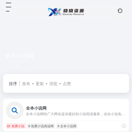
全本小说网
共 1 篇网址
排序
发布
更新
浏览
点赞
全本小说网
全本小说网给广大网友提供最好的小说阅读服务，全站小说免费阅读并且无弹窗，全本小说网是最值得你收藏的小说阅读网站。
免费小说
# 免费小说阅读网
# 全本小说网