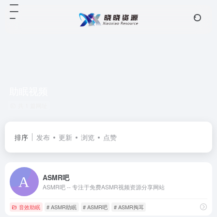
助眠视频
共 1 篇网址
排序
发布
更新
浏览
点赞
ASMR吧
ASMR吧 -- 专注于免费ASMR视频资源分享网站
音效助眠
# ASMR助眠
# ASMR吧
# ASMR掏耳