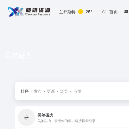
首页
兰开斯特
25°
吴签磁力
共 1 篇网址
排序
发布
更新
浏览
点赞
吴签磁力
吴签磁力 - 最懂你的磁力链接搜索引擎