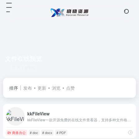
文件在线预览
共 1 篇网址
排序
发布
更新
浏览
点赞
kkFileView
kkFileView一款开源免费的在线文件查看器，支持多种文件格式的跨平台预览，包括但不限于Office文档（如doc、docx、xls、xlsx、ppt、pptx）、PDF、TXT、图片、视频、音频等。
商务办公
# doc
# docx
# PDF