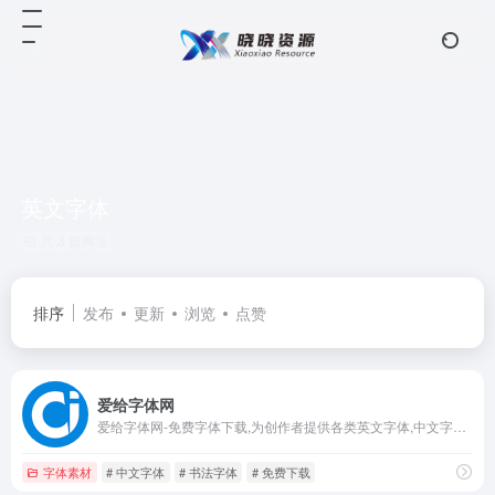
英文字体
共 3 篇网址
排序
发布
更新
浏览
点赞
爱给字体网
爱给字体网-免费字体下载,为创作者提供各类英文字体,中文字体,书法字体,毛笔字体,繁体字体,方正字体,字体库,一键打包,免费下载
字体素材
# 中文字体
# 书法字体
# 免费下载