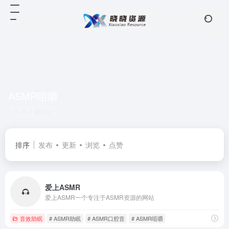
ASMR咀嚼
共 1 篇网址
排序
发布
更新
浏览
点赞
爱上ASMR
爱上ASMR一个专注于ASMR资源的网站
音效助眠
# ASMR助眠
# ASMR口腔音
# ASMR咀嚼