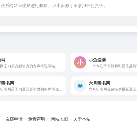
接联系网站管理员进行删除，小小资源厅不承担任何责任。
听网
小鱼速读
幻听网国内最具影响力的有声小说网站,本听书网提供最新最全热门完本有声小说,有声读物,每日更新,支持自动连播,无弹窗,一夜听书网你值得选择!
一个专注于书籍和影视作品解
洋听书网
六月听书网
海洋听书网是国内最具影响力的有声小说网站，为您免费提供MP3有声小说打包下载、有声小说在线收听、百家讲坛、评书下载、儿歌大全、郭德纲相声等资源,是最专业的免费听书平台
友链申请
免责声明
网站地图
关于本站