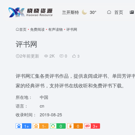
首页
兰开斯特
30°
首页
•
免费阅读
•
有声读物
•
评书网
评书网
2年前更新
2K
0
3
评书网汇集各类评书作品，提供袁阔成评书、单田芳评
家的经典评书，支持评书在线收听和免费评书下载。
所在地：
中国
语言：
cn
收录时间：
2019-08-25
1+
1-
0
0
3+