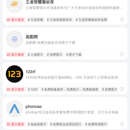
王者荣耀素材库
王者荣耀萤火开放素材库为广大王者创作者提供所需要的素材，包括英雄、皮肤海报，游戏CG视频，角色模型等海量内容。
图片素材
# 王者荣耀
# 王者荣耀素材库
# 王者荣耀素材库免费
高图网
高图网-免费无版权高清图片下载
图片素材
# 人物图片
# 免费图片
# 图片下载
123rf
123rf全球知名的图片素材网站 -- 200 万张供个人和商业使用的免费照片、矢量图及3D插图，数以千计的免费高清库存照片免费搜索和下载
图片素材
# 123rf
# 免费图像素材，免费图片，免费摄像图
# 免费图片素材
photoac
photoac专注提供高质量免费可商用图片资源，主打日本风格摄影作品，覆盖人物、动植物、美食、建筑、医疗等18个分类，收录超过18万张高分辨率照片，支持中文检索及筛选功能
图片素材
# 免版税图片
# 免费商业使用的照片
# 免费商用图片