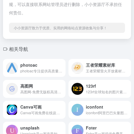
规，可以直接联系网站管理员进行删除，小小资源厅不承担任
何责任。
小小资源厅致力于优质、实用的网络站点资源收集与分享！
相关导航
photoac
王者荣耀素材库
photoac专注提供高质量免费可商用图片资源，主打日本风格摄影作品，覆盖人物、动植物、美食、建筑、医疗等18个分类，收录超过18万张高分辨率照片，支持中文检索及筛选功能
王者荣耀萤火开放素材库为广大王者创作者提供所需要的素材，包括英雄、皮肤海报，游戏CG视频，角色模型等海量内容。
高图网
123rf
高图网-免费无版权高清图片下载
123rf全球知名的图片素材网站 -- 200 万张供个人和商业使用的免费照片、矢量图及3D插图，数以千计的免费高清库存照片免费搜索和下载
Canva可画
iconfont
Canva可画免费在线设计协作平台,提供了海量的设计模板，轻松搞定PPT设计
iconfont阿里巴巴矢量图标库-国内功能很强大且图标内容很丰富的矢量图标库，提供矢量图标下载、在线存储、格式转换等功能
unsplash
Foter
Unsplash是一家非常知名的无版权图片网站，提供了大量的高质量图片资源
Foter是一家提供免费高清图片的网站，用于商业和非商业用途。