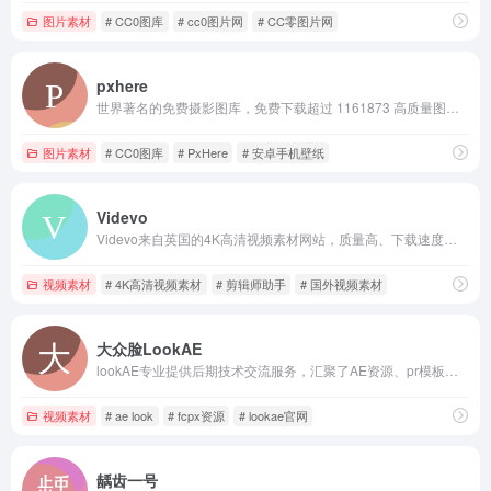
图片素材
# CC0图库
# cc0图片网
# CC零图片网
pxhere
世界著名的免费摄影图库，免费下载超过 1161873 高质量图片素材商业使用. 遵循CC0协议向全世界分享你的摄影作品。
图片素材
# CC0图库
# PxHere
# 安卓手机壁纸
Videvo
Videvo来自英国的4K高清视频素材网站，质量高、下载速度快,可免费商用！
视频素材
# 4K高清视频素材
# 剪辑师助手
# 国外视频素材
大众脸LookAE
lookAE专业提供后期技术交流服务，汇聚了AE资源、pr模板、fcpx资源、软件插件、素材教程等
视频素材
# ae look
# fcpx资源
# lookae官网
龋齿一号