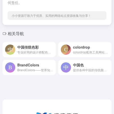
何责任。
小小资源厅致力于优质、实用的网络站点资源收集与分享！
相关导航
中国传统色彩
colordrop
专业好用的设计师配色网站，帮助您完成配色方案，不用配色软件轻松配色。是设计师进行配色、查看配色技巧和配色文章的实用配色工具
colordrop配色工具网站，和 LOL Colors 有点相似，网页设计相当简单，提供各种色彩组合，没有太多额外或复杂难懂的功能，简单易操作。
BrandColors
中国色
BrandColors——世界知名品牌颜色收集网，这里收录了众多官方品牌的颜色代码
提供各种中国的传统颜色的名称，CMYK值，RGB值，16进制表示。AI制作中国色图片和视频