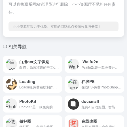
可以直接联系网站管理员进行删除，小小资源厅不承担任何责
任。
小小资源厅致力于优质、实用的网络站点资源收集与分享！
相关导航
白描ocr文字识别
Waifu2x
白描，高效准确的中文ocr文字识别软件与文件扫描软件，支持简体、繁体、英文、韩语、日语、俄语等多国语言的准确识别
Waifu2x是一款免费开源的图像处理网站，支持图像放大和降噪，对动漫风格的图像效果显著！
Loading
在线PS
Loading.免费在线制作加载动画的平台，为用户提供丰富的动画资源及自定义编辑功能
在线PS-免费PhotoShop《人像AI抠图》快速照片编辑器,不用下载的webPS在线图片处理工具，可以在线P图。免费photoshop直接在浏览器打开PSD|png|jpg|gif|cdr|AI等
PhotoKit
docsmall
PhotoKit是一款免费的在线图片编辑器，方便易用。一键轻松抠图、改图、修图和美图应用。包含图片裁剪、调整大小、旋转等基本编辑。开始免费编辑您的图片
免费AI自动抠图、智能擦除、图片压缩、裁剪、高清化、GIF处理以及PDF合并、分割、压缩、格式转换的在线平台
做好图
在线改图
做好图——免费在线图片转换、文档转换处理网站
在线改图是一个免费的在线图片编辑工具,无需登录,免费使用