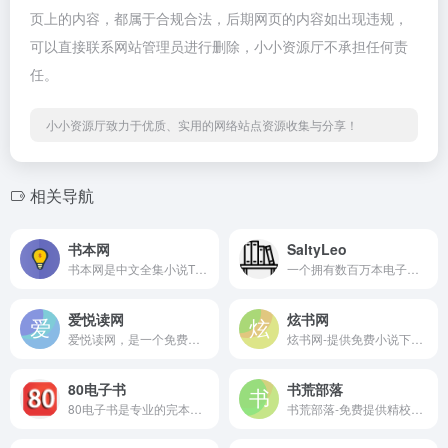
页上的内容，都属于合规合法，后期网页的内容如出现违规，
可以直接联系网站管理员进行删除，小小资源厅不承担任何责
任。
小小资源厅致力于优质、实用的网络站点资源收集与分享！
相关导航
书本网
SaltyLeo
书本网是中文全集小说TXT电子书免费下载共享平台
一个拥有数百万本电子书资源的在线免费阅读下载平台，致力于为用户提供便捷、高效的电子书搜索和阅读服务
爱悦读网
炫书网
爱悦读网，是一个免费的电子书分享平台，提供kindle、epub、mobi、azw3、pdf、txt等格式电子书，全集全本打包免费下载
炫书网-提供免费小说下载,txt小说,手机电子书,TXT电子书免费下载是更新最快的小说网站欢迎书迷朋友访问.
80电子书
书荒部落
80电子书是专业的完本小说TXT电子书免费下载网站
书荒部落-免费提供精校全本,精校TXT,精校epub等格式小说免费下载！