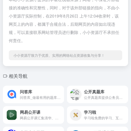
接的准确性和完整性，同时，对于该外部链接的指向，不由小
小资源厅实际控制，在2019年8月26日 上午12:04收录时，该
网页上的内容，都属于合规合法，后期网页的内容如出现违
规，可以直接联系网站管理员进行删除，小小资源厅不承担任
何责任。
小小资源厅致力于优质、实用的网络站点资源收集与分享！
相关导航
问答库
公开真题库
问答库_做最有用的题库问答学习平台
公开真题库提供公务员考试、事业单位考试等真题整套在线打印和下载服务，包含行测、申论、面试、综合基础知识、职能测试等。
网易公开课
学习啦
网易公开课汇集清华、北大、哈佛、耶鲁等世界名校共上千门课程，覆盖科学、经济、人文、哲学等22个领域，在这里你可以开拓视野看世界，获取有深度的好知识。
学习啦免费的学习、互助、分享的平台，提供各行各业的技能、特长、知识的综合学习网站