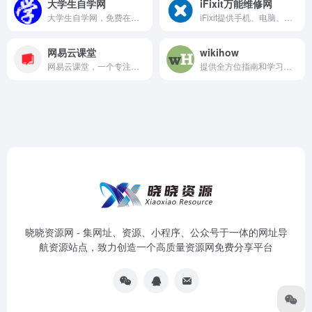
大学生自学网
iFixit万能维修网
大学生自学网，免费在线学习网站，提供经管营销、电气电子、计算机、机械土木、数理化生、医药健康、农林地理、英语、考研等在线学习视频教程。
iFixit提供手机、电脑、家电等电子设备的详细拆解教程与维修手册下载，涵盖苹果、三星等主流品牌，助力用户自主修复设备，加入全球维修爱好者社区！
网易云课堂
wikihow
网易云课堂，一个专注于成人终身学习的在线教育平台。立足于实用性的要求, 与优质的教育内容创作者一起，为您提供全面、有效的在线学习内容。
提供全方位指南和学习资源，涵盖多个领域并注重实用性和权威性的在线平台。
晓晓资源网 - 集网址、资源、小程序、公众号于一体的网址导
航资源站点，致力创造一个高质量资源网免费分享平台