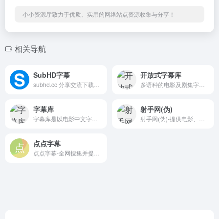
小小资源厅致力于优质、实用的网络站点资源收集与分享！
相关导航
SubHD字幕
开放式字幕库
subhd.cc 分享交流下载字幕平台，提供高清影视内容下载及多语言字幕匹配。
多语种的电影及剧集字幕，每日更新千余条翻译好的字幕。免费下载，提供API接口，已拥有上百万的用户
字幕库
射手网(伪)
字幕库是以电影中文字幕为主，提供电影字幕下载,美剧字幕下载,中文字幕下载等。
射手网(伪)-提供电影、电视剧字幕下载
点点字幕
点点字幕-全网搜集并提供电影及美剧的中文字幕下载，包含各大字幕组版本的SRT字幕、ASS字幕以及SUB字幕等版本，为MKV电影匹配外挂特效字幕。