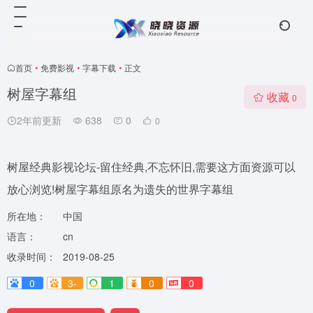
首页
•
免费影视
•
字幕下载
•
正文
树屋字幕组
收藏
0
2年前更新
638
0
0
树屋经典影视论坛-留住经典,不忘怀旧,需要这方面资源可以
放心浏览!树屋字幕组原名为遗失的世界字幕组
所在地：
中国
语言：
cn
收录时间：
2019-08-25
0
3-
1
0
0