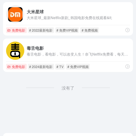
大米星球
大米星球_最新Netflix新剧_韩国电影免费在线观看&lt;
免费电影
# 2022最新电影
# 免费VIP视频
# 免费视频
毒舌电影
毒舌电影，看电影，可以改变人生！奈飞Netflix免费看，每天更新热火海外日韩剧，最新韩国电影，在线免费电影网，VIP视频免费看！
免费电影
# 2024最新电影
# TV
# 免费VIP视频
没有了