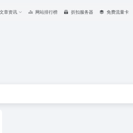
文章资讯
网站排行榜
折扣服务器
免费流量卡