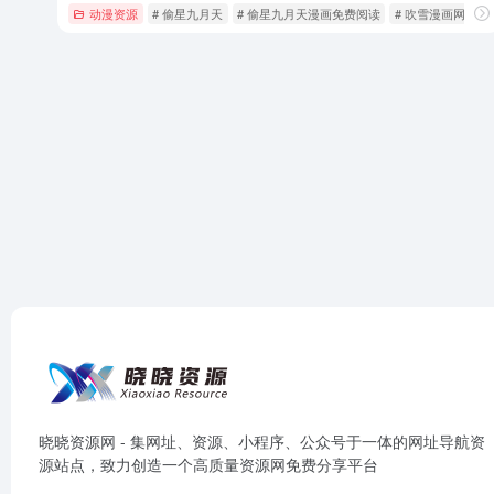
动漫资源
# 偷星九月天
# 偷星九月天漫画免费阅读
# 吹雪漫画网
晓晓资源网 - 集网址、资源、小程序、公众号于一体的网址导航资
源站点，致力创造一个高质量资源网免费分享平台