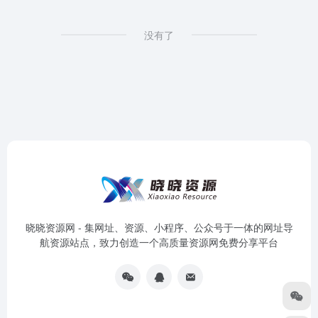
没有了
晓晓资源网 - 集网址、资源、小程序、公众号于一体的网址导
航资源站点，致力创造一个高质量资源网免费分享平台