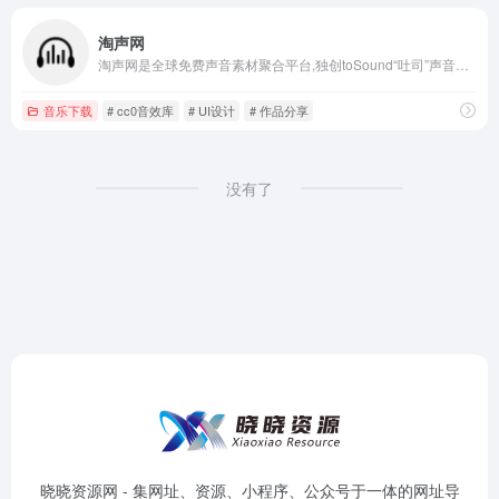
淘声网
淘声网是全球免费声音素材聚合平台,独创toSound“吐司”声音搜索引擎,搭配AudioDown智能下载方案,游戏音效,影视配乐,实地录音,节奏音源,音乐样本,海量音频素材一键获取,免费个人/商业使用许可授权。
音乐下载
# cc0音效库
# UI设计
# 作品分享
没有了
晓晓资源网 - 集网址、资源、小程序、公众号于一体的网址导