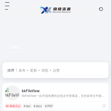
xlsx
共 1 篇网址
排序
发布
更新
浏览
点赞
kkFileView
kkFileView一款开源免费的在线文件查看器，支持多种文件格式的跨平台预览，包括但不限于Office文档（如doc、docx、xls、xlsx、ppt、pptx）、PDF、TXT、图片、视频、音频等。
商务办公
# doc
# docx
# PDF