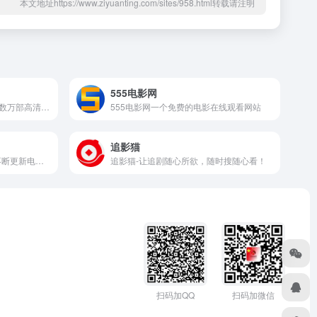
本文地址https://www.ziyuanting.com/sites/958.html转载请注明
555电影网
秀儿影视免费高清影视平台，数万部高清电影、电视剧、动漫及综艺资源，包含最新日剧、韩剧、美剧同步更新。无需注册即可流畅观看，支持多线路切换，独家海外剧集每日上新！
555电影网一个免费的电影在线观看网站
追影猫
4k影视是一个综合性的网站,不断更新电影、影视推荐、精美图片、最新美剧、热门电影等,带给你不一样的网络观影冲浪体验。
追影猫-让追剧随心所欲，随时搜随心看！
扫码加微信
扫码加QQ