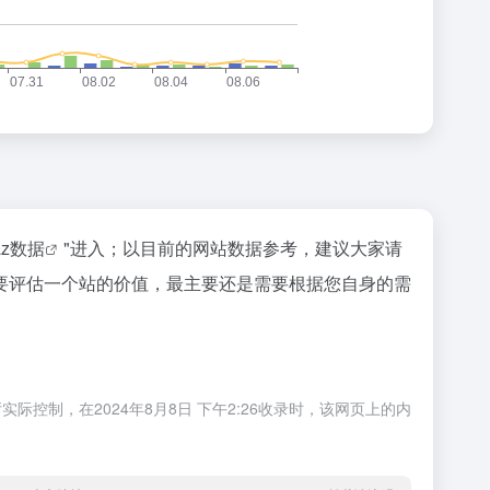
az数据
"进入；以目前的网站数据参考，建议大家请
要评估一个站的价值，最主要还是需要根据您自身的需
制，在2024年8月8日 下午2:26收录时，该网页上的内