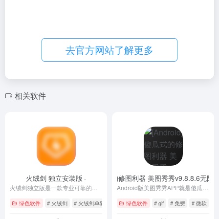
去官方网站了解更多
相关软件
火绒剑 独立安装版
[Android] 傻瓜式的修图利器 美图秀秀v9.8.8.6无限
-
火绒剑独立版是一款专业可靠的互联网安全分析工具。火绒剑官方版是支持系统进程管理和监控功能，能够帮助用户快速的找到系统中的恶意程序，清除和防范各种威胁。火绒剑软件可以检测并控制进程、启动项、内核、驱动、网络、注册表等内容，保障电脑网络安全。
Android版美图秀秀APP就是傻瓜式的手机图片处理软件，它超级容易上手，没有任何作图基础的人应用起来都可以随心应手，制作出非常漂亮非常特别的照片。
绿色软件
# 火绒剑
# 火绒剑单独版
# 火绒剑独立安装版
绿色软件
# gif
# 免费
# 微软