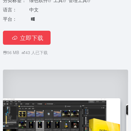
分类标签：
绿色软件
工具
管理工具
语言：
中文
平台：
立即下载
56 MB
43
人已下载