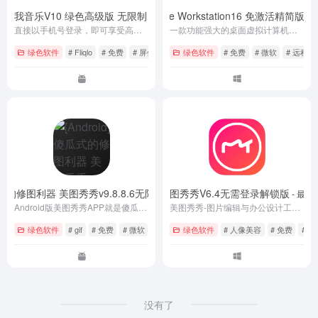
oid] 酷我音乐V10 绿色高级版 无限制
VMware Workstation16 免激活精简版
- Android软件
- 1
直接以手机号登录，即可享受高级体验，畅听无阻！
一款功能强大的桌面虚拟计算机软件，提供用户可在单一的桌面上同时运行不同的操作系统，和进行开发、测试 、部署新的应用程序的最佳解决方案！
绿色软件
# Fliqlo
# 免费
# 屏保
绿色软件
# 免费
# 微软
# 远程桌
 傻瓜式的修图利器 美图秀秀v9.8.8.6无限制版
美图秀秀V6.4无需登录解锁版
- Android软件
- 最新
Android版美图秀秀APP就是傻瓜式的手机图片处理软件，它超级容易上手，没有任何作图基础的人应用起来都可以随心应手，制作出非常漂亮非常特别的照片。
美图秀秀-图片编辑与办公设计工具作为图像处理里面十分出色的软件
绿色软件
# gif
# 免费
# 微软
绿色软件
# 人像美容
# 免费
# 工
没有了