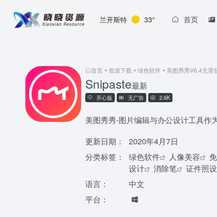
首页
兰开斯特
33°
首页
•
资源下载
•
绿色软件
•
美图秀秀V6.4无
Snipaste
最新
开心版
无广告
2.6K
美图秀秀-图片编辑与办公设计工具作
更新日期：
2020年4月7日
分类标签：
绿色软件
人像美容
免
设计
消除笔
证件照设
语言：
中文
平台：