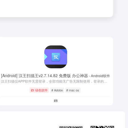
[Android] 汉王扫描王v2.7.14.82 免费版 办公神器
- Android软件
汉王扫描仪APP软件无需登录，全部功能无广告无限制使用，登录的话可以使用云盘。软件功能集成文件扫描、OCR识别、拍图转Word、拍图转Excel、证件扫描、手写识别等诸多功能。
绿色软件
# Adobe
# mac os